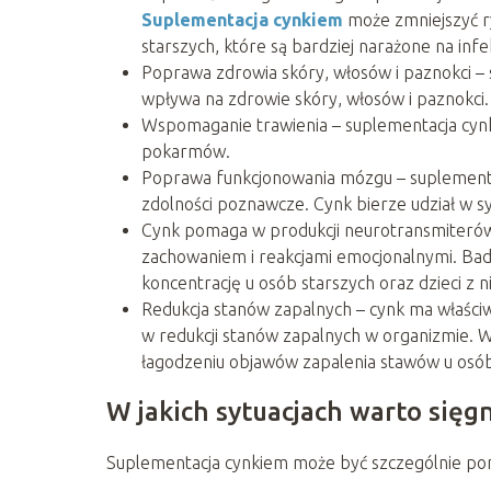
Suplementacja cynkiem
może zmniejszyć ry
starszych, które są bardziej narażone na infe
Poprawa zdrowia skóry, włosów i paznokci –
wpływa na zdrowie skóry, włosów i paznokci.
Wspomaganie trawienia – suplementacja cyn
pokarmów.
Poprawa funkcjonowania mózgu – suplement
zdolności poznawcze. Cynk bierze udział w s
Cynk pomaga w produkcji neurotransmiterów, 
zachowaniem i reakcjami emocjonalnymi. Bad
koncentrację u osób starszych oraz dzieci z
Redukcja stanów zapalnych – cynk ma właśc
w redukcji stanów zapalnych w organizmie.
łagodzeniu objawów zapalenia stawów u osó
W jakich sytuacjach warto sięg
Suplementacja cynkiem może być szczególnie p