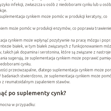
zyko infekcji, zwłaszcza u osób z niedoborami cynku lub u osó
kcje.
 suplementacja cynkiem może pomóc w produkcji keratyny, co
kiem może pomóc w produkcji enzymów, co poprawia trawieni
acja cynkiem może wpłynąć pozytywnie na pracę mózgu i popr
yntezie białek, w tym białek związanych z funkcjonowaniem móz
takich jak dopamina i serotonina, które są związane z nastroj
ania sugerują, że suplementacja cynkiem może poprawić pamięć
 niedoborami cynku.
iwości przeciwzapalne, dlatego suplementacja cynkiem może p
 W badaniach stwierdzono, że suplementacja cynkiem może pom
b z reumatoidalnym zapaleniem stawów.
nąć po suplementy cynk?
omocna w przypadku: