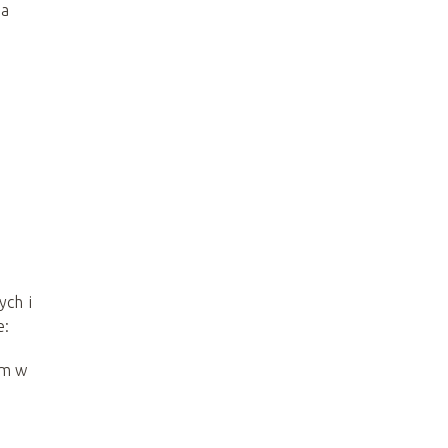
na
ych i
e:
em w