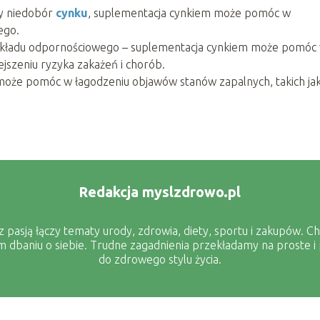
ły niedobór
cynku
, suplementacja cynkiem może pomóc w
ego.
 układu odpornościowego – suplementacja cynkiem może pomóc
jszeniu ryzyka zakażeń i chorób.
może pomóc w łagodzeniu objawów stanów zapalnych, takich ja
Redakcja myslzdrowo.pl
pasją łączy tematy urody, zdrowia, diety, sportu i zakupów. Ch
dbaniu o siebie. Trudne zagadnienia przekładamy na proste i 
do zdrowego stylu życia.