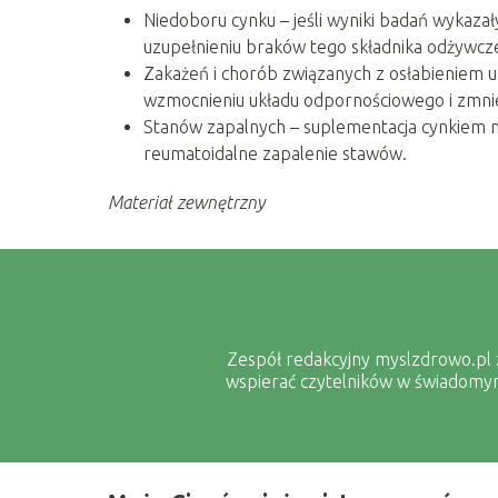
Niedoboru cynku – jeśli wyniki badań wykaza
uzupełnieniu braków tego składnika odżywcz
Zakażeń i chorób związanych z osłabieniem
wzmocnieniu układu odpornościowego i zmnie
Stanów zapalnych – suplementacja cynkiem 
reumatoidalne zapalenie stawów.
Materiał zewnętrzny
Zespół redakcyjny myslzdrowo.pl z 
wspierać czytelników w świadomym 