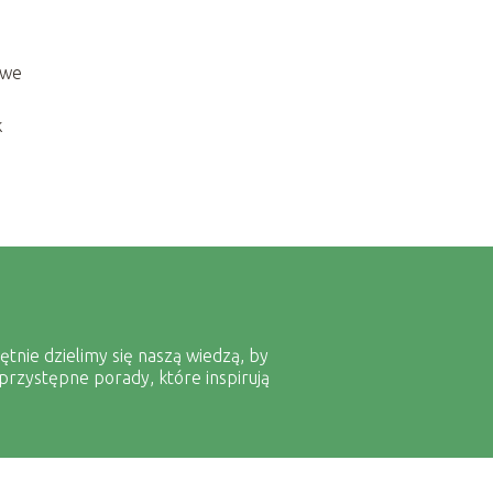
 we
k
ętnie dzielimy się naszą wiedzą, by
przystępne porady, które inspirują