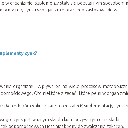
olę w organizmie, suplementy stały się popularnym sposobem 
mówimy rolę cynku w organizmie oraz jego zastosowanie w
 suplementy cynk?
owania organizmu. Wpływa on na wiele procesów metaboliczn
dpornościowego. Oto niektóre z zadań, które pełni w organizmi
azały niedobór cynku, lekarz może zalecić suplementację cynki
wego- cynk jest ważnym składnikiem odżywczym dla układu
ek odpornościowych i jest niezbędny do zwalczania zakażeń.